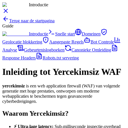
Introductie
Terug naar de startpagina
Guide
Introductie
Snelle start
Domeinen
Geolocatie blokkering
Aangepaste Regels
Bot Controle
Analyse
Gebeurtenislogboeken
Canonieke Omleiding
Response Headers
Robots.txt servering
Inleiding tot Yercekimsiz WAF
yercekimsiz
is een web application firewall (WAF) van volgende
generatie met hoge prestaties, ontworpen om moderne
webapplicaties te beschermen tegen geavanceerde
cyberbedreigingen.
Waarom Yercekimsiz?
⚡
Ultra-lage latency
:
Sub-milliseconde inspectie-overhead