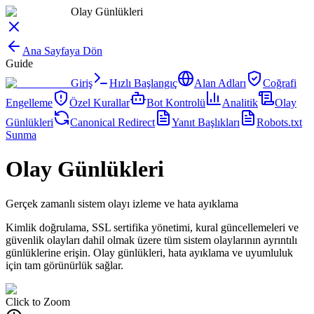
Olay Günlükleri
Ana Sayfaya Dön
Guide
Giriş
Hızlı Başlangıç
Alan Adları
Coğrafi
Engelleme
Özel Kurallar
Bot Kontrolü
Analitik
Olay
Günlükleri
Canonical Redirect
Yanıt Başlıkları
Robots.txt
Sunma
Olay Günlükleri
Gerçek zamanlı sistem olayı izleme ve hata ayıklama
Kimlik doğrulama, SSL sertifika yönetimi, kural güncellemeleri ve
güvenlik olayları dahil olmak üzere tüm sistem olaylarının ayrıntılı
günlüklerine erişin. Olay günlükleri, hata ayıklama ve uyumluluk
için tam görünürlük sağlar.
Click to Zoom