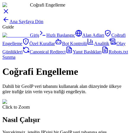
Coğrafi Engelleme
Ana Sayfaya Dön
Guide
Giriş
Hızlı Başlangıç
Alan Adları
Coğrafi
Engelleme
Özel Kurallar
Bot Kontrolü
Analitik
Olay
Günlükleri
Canonical Redirect
Yanıt Başlıkları
Robots.txt
Sunma
Coğrafi Engelleme
Dahili bir GeoIP veri tabanını kullanarak alan düzeyinde ülkeye
göre trafiğe izin verin veya trafiği engelleyin.
Click to Zoom
Nasıl Çalışır
Yercekimsiz, isteğin IP'sini bir GeoIP veri tabanına göre