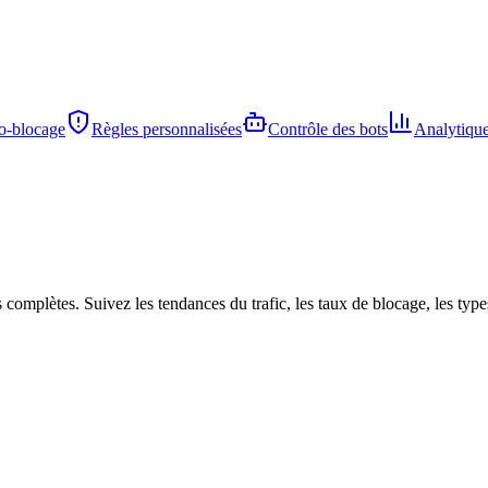
o-blocage
Règles personnalisées
Contrôle des bots
Analytiqu
 complètes. Suivez les tendances du trafic, les taux de blocage, les type